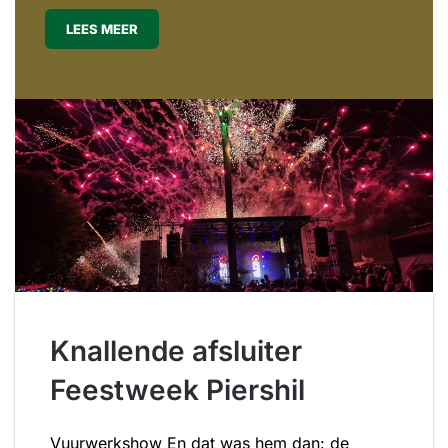
LEES MEER
Knallende afsluiter
Feestweek Piershil
Vuurwerkshow En dat was hem dan: de