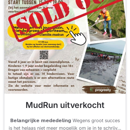
MudRun uitverkocht
𝗕𝗲𝗹𝗮𝗻𝗴𝗿𝗶𝗷𝗸𝗲 𝗺𝗲𝗱𝗲𝗱𝗲𝗹𝗶𝗻𝗴 Wegens groot succes
is het helaas niet meer mogelijk om je in te schrijv…