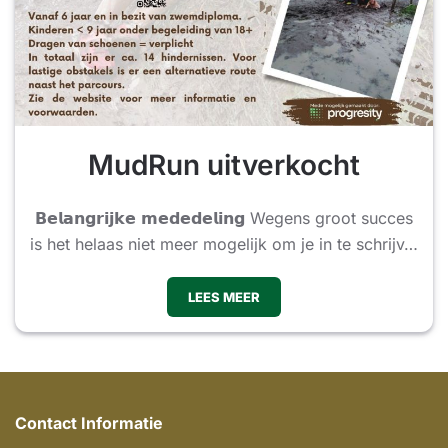
MudRun uitverkocht
𝗕𝗲𝗹𝗮𝗻𝗴𝗿𝗶𝗷𝗸𝗲 𝗺𝗲𝗱𝗲𝗱𝗲𝗹𝗶𝗻𝗴 Wegens groot succes
is het helaas niet meer mogelijk om je in te schrijv…
LEES MEER
Contact Informatie