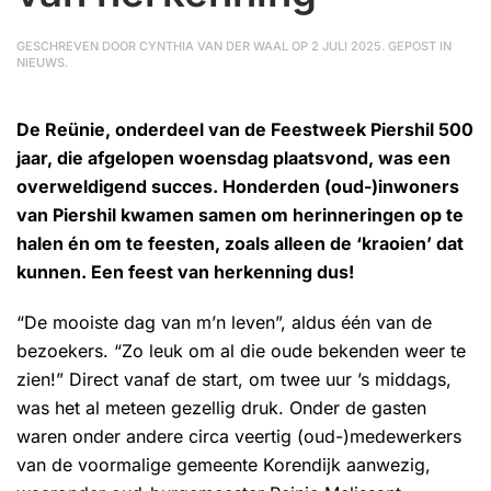
GESCHREVEN DOOR
CYNTHIA VAN DER WAAL
OP
2 JULI 2025
. GEPOST IN
NIEUWS
.
De Reünie, onderdeel van de Feestweek Piershil 500
jaar, die afgelopen woensdag plaatsvond, was een
overweldigend succes. Honderden (oud-)inwoners
van Piershil kwamen samen om herinneringen op te
halen én om te feesten, zoals alleen de ‘kraoien’ dat
kunnen. Een feest van herkenning dus!
“De mooiste dag van m’n leven”, aldus één van de
bezoekers. “Zo leuk om al die oude bekenden weer te
zien!” Direct vanaf de start, om twee uur ’s middags,
was het al meteen gezellig druk. Onder de gasten
waren onder andere circa veertig (oud-)medewerkers
van de voormalige gemeente Korendijk aanwezig,