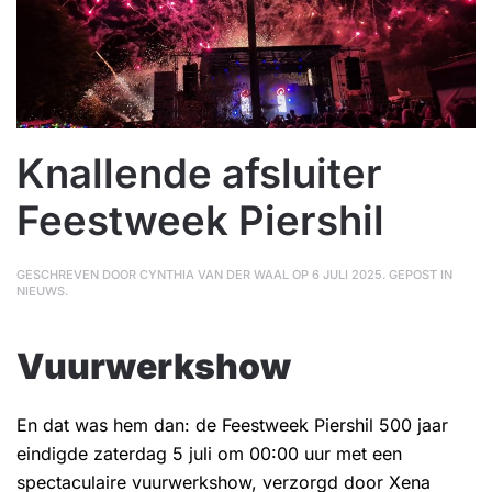
Knallende afsluiter
Feestweek Piershil
GESCHREVEN DOOR
CYNTHIA VAN DER WAAL
OP
6 JULI 2025
. GEPOST IN
NIEUWS
.
Vuurwerkshow
En dat was hem dan: de Feestweek Piershil 500 jaar
eindigde zaterdag 5 juli om 00:00 uur met een
spectaculaire vuurwerkshow, verzorgd door Xena