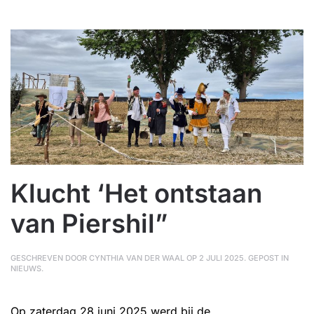
Klucht ‘Het ontstaan
van Piershil”
GESCHREVEN DOOR
CYNTHIA VAN DER WAAL
OP
2 JULI 2025
. GEPOST IN
NIEUWS
.
Op zaterdag 28 juni 2025 werd bij de