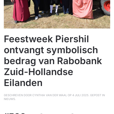
Feestweek Piershil
ontvangt symbolisch
bedrag van Rabobank
Zuid-Hollandse
Eilanden
GESCHREVEN DOOR
CYNTHIA VAN DER WAAL
OP
4 JULI 2025
. GEPOST IN
NIEUWS
.