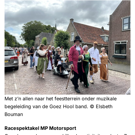
Met z’n allen naar het feestterrein onder muzikale
begeleiding van de Goez Hool band. © Elsbeth
Bouman
Racespektakel MP Motorsport