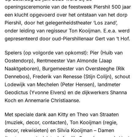
openingsceremonie van de feestweek Piershil 500 jaar
een klucht opgevoerd over het ontstaan van het dorp
Piershil, door het gelegenheidstheater ‘Los zand’,
onder leiding van regisseur Ton Kooijman. E.e.a. werd
gepresenteerd door oud-Piershillenaar Gert van ’t Hof.
Spelers (op volgorde van opkomst): Pier (Huib van
Oostendorp), Rentmeester Van Almonde (Jaap
Naaktgeboren), Burgemeester van Oversteeghe (Rik
Dennebos), Frederik van Renesse (Stijn Colijn), schout
Lodewijk van Mechelen (Peter Hensen), landmeter
Geodictus (Yvonne Elvers) en de dijkwerkers Shanna
Koch en Annemarie Christiaanse.
Met speciale dank aan Kitty en Theo van Straaten
(muziek, decor, contacten), Ton Kooijman (regie,
decor, rekwisieten) en Silvia Kooijman – Damen