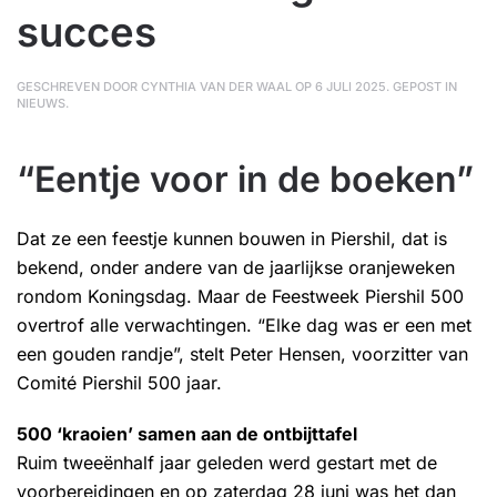
succes
GESCHREVEN DOOR
CYNTHIA VAN DER WAAL
OP
6 JULI 2025
. GEPOST IN
NIEUWS
.
“Eentje voor in de boeken”
Dat ze een feestje kunnen bouwen in Piershil, dat is
bekend, onder andere van de jaarlijkse oranjeweken
rondom Koningsdag. Maar de Feestweek Piershil 500
overtrof alle verwachtingen. “Elke dag was er een met
een gouden randje”, stelt Peter Hensen, voorzitter van
Comité Piershil 500 jaar.
500 ‘kraoien’ samen aan de ontbijttafel
Ruim tweeënhalf jaar geleden werd gestart met de
voorbereidingen en op zaterdag 28 juni was het dan