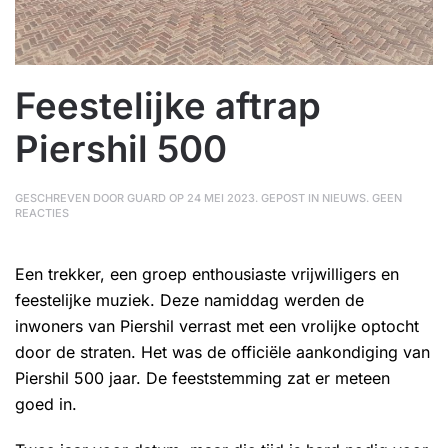
Feestelijke aftrap
Piershil 500
GESCHREVEN DOOR
GUARD
OP
24 MEI 2023
. GEPOST IN
NIEUWS
.
GEEN
OP
REACTIES
FEESTELIJKE
AFTRAP
PIERSHIL
Een trekker, een groep enthousiaste vrijwilligers en
500
feestelijke muziek. Deze namiddag werden de
inwoners van Piershil verrast met een vrolijke optocht
door de straten. Het was de officiële aankondiging van
Piershil 500 jaar. De feeststemming zat er meteen
goed in.